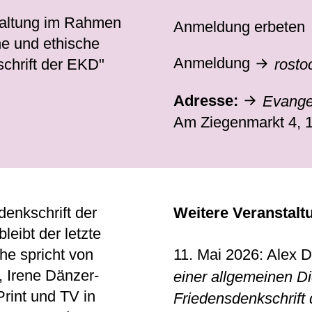
staltung im Rahmen
Anmeldung erbeten
he und ethische
Anmeldung
rosto
chrift der EKD"
Adresse:
Evange
Am Ziegenmarkt 4, 
enkschrift der
Weitere Veranstalt
eibt der letzte
he spricht von
11. Mai 2026: Alex 
, Irene Dänzer-
einer allgemeinen Di
 Print und TV in
Friedensdenkschrift