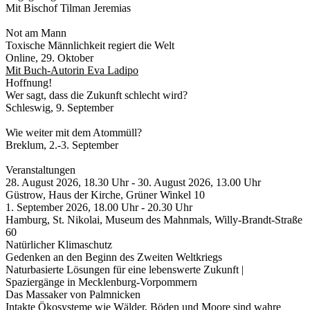
Mit Bischof Tilman Jeremias
Mehr Infos zur Veranstaltung am 2. Oktober in Wismar hier
Not am Mann
Toxische Männlichkeit regiert die Welt
Online, 29. Oktober
Mit Buch-Autorin Eva Ladipo
Hoffnung!
Wer sagt, dass die Zukunft schlecht wird?
Schleswig, 9. September
In unserer Reihe "Medizinisch Theologisches Kolloquium"
Wie weiter mit dem Atommüll?
Breklum, 2.-3. September
MEHR INFO ZUR TAGUNG HIER
Veranstaltungen
28. August 2026, 18.30 Uhr - 30. August 2026, 13.00 Uhr
Güstrow, Haus der Kirche, Grüner Winkel 10
1. September 2026, 18.00 Uhr - 20.30 Uhr
Hamburg, St. Nikolai, Museum des Mahnmals, Willy-Brandt-Straße
60
Natürlicher Klimaschutz
Gedenken an den Beginn des Zweiten Weltkriegs
Naturbasierte Lösungen für eine lebenswerte Zukunft |
Spaziergänge in Mecklenburg-Vorpommern
Das Massaker von Palmnicken
Intakte Ökosysteme wie Wälder, Böden und Moore sind wahre