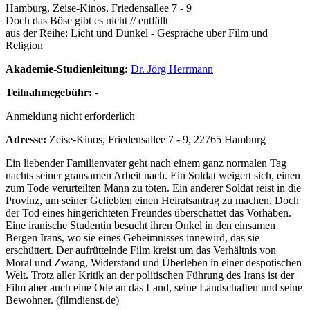
Hamburg, Zeise-Kinos, Friedensallee 7 - 9
Doch das Böse gibt es nicht // entfällt
aus der Reihe: Licht und Dunkel - Gespräche über Film und
Religion
Akademie-Studienleitung:
Dr. Jörg Herrmann
Teilnahmegebühr:
-
Anmeldung nicht erforderlich
Adresse:
Zeise-Kinos, Friedensallee 7 - 9, 22765 Hamburg
Ein liebender Familienvater geht nach einem ganz normalen Tag
nachts seiner grausamen Arbeit nach. Ein Soldat weigert sich, einen
zum Tode verurteilten Mann zu töten. Ein anderer Soldat reist in die
Provinz, um seiner Geliebten einen Heiratsantrag zu machen. Doch
der Tod eines hingerichteten Freundes überschattet das Vorhaben.
Eine iranische Studentin besucht ihren Onkel in den einsamen
Bergen Irans, wo sie eines Geheimnisses innewird, das sie
erschüttert. Der aufrüttelnde Film kreist um das Verhältnis von
Moral und Zwang, Widerstand und Überleben in einer despotischen
Welt. Trotz aller Kritik an der politischen Führung des Irans ist der
Film aber auch eine Ode an das Land, seine Landschaften und seine
Bewohner. (filmdienst.de)