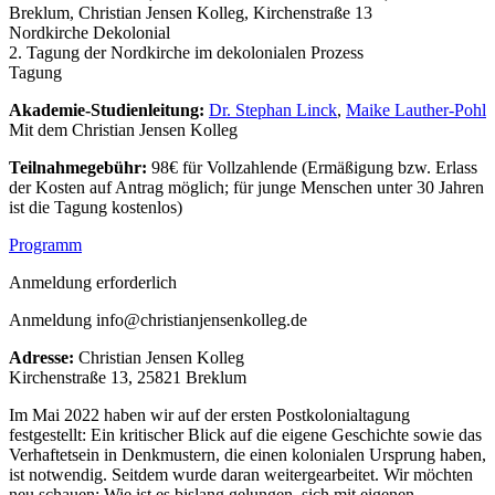
Breklum, Christian Jensen Kolleg, Kirchenstraße 13
Nordkirche Dekolonial
2. Tagung der Nordkirche im dekolonialen Prozess
Tagung
Akademie-Studienleitung:
Dr. Stephan Linck
,
Maike Lauther-Pohl
Mit dem Christian Jensen Kolleg
Teilnahmegebühr:
98€ für Vollzahlende (Ermäßigung bzw. Erlass
der Kosten auf Antrag möglich; für junge Menschen unter 30 Jahren
ist die Tagung kostenlos)
Programm
Anmeldung erforderlich
Anmeldung info@christianjensenkolleg.de
Adresse:
Christian Jensen Kolleg
Kirchenstraße 13, 25821 Breklum
Im Mai 2022 haben wir auf der ersten Postkolonialtagung
festgestellt: Ein kritischer Blick auf die eigene Geschichte sowie das
Verhaftetsein in Denkmustern, die einen kolonialen Ursprung haben,
ist notwendig. Seitdem wurde daran weitergearbeitet. Wir möchten
neu schauen: Wie ist es bislang gelungen, sich mit eigenen